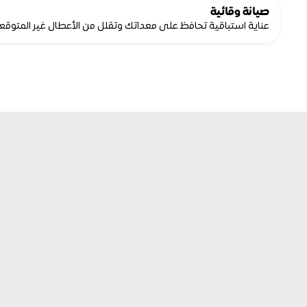
صيانة وقائية
عناية استباقية تحافظ على معداتك وتقلل من الأعطال غير المتوقعة
قسم
التأجير
معدات عالية الأداء، جاهزة عندما تحتاجها