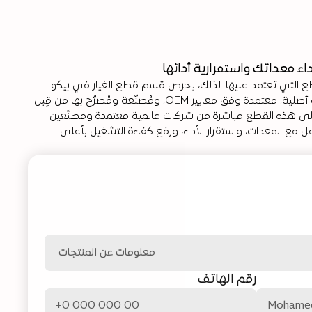
 معداتك واستمرارية أدائها
موثوقية المعدات تبدأ من جودة القطع التي تعتمد عليها. لذلك، يحرص قسم قطع الغيار في بيكو 
على توفير وصول سريع إلى مكونات أصلية، معتمدة وفق معايير OEM، ومُصنّعة ومُصرّح بها من قِبل 
الشركات المنتجة. كما يتم الحصول على هذه القطع مباشرة من شركات عالمية معتمدة ومصنّعين 
دوليين مرخّصين، لضمان التوافق الكامل مع المعدات، واستقرار الأداء، ورفع كفاءة التشغيل بأعلى 
فسار
رقم الهاتف