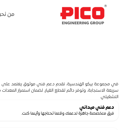
من نح
من نح
تميز
ما
بعد
البي
التشغيلي.
دعم فني ميداني
فرق متخصصة جاهزة لدعمك وقتما تحتاجها وأينما كنت.