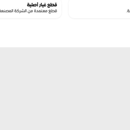
قطع غيار أصلية
.
قطع معتمدة من الشركة المصنعة ت
قسم التأجير في بيكو يوفّر مجموعة واسعة من معدات المناولة ورفع ونقل 
المواد، والمُصممة خصيصًا لتلبية احتياجات قطاعي الإنشاءات والصناعة. 
سواء كنت تقوم بتوسيع نطاق أعمالك أو تواجه متطلبات مشاريع عاجلة، 